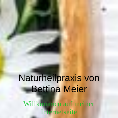
Naturheilpraxis von
Bettina Meier
Willkommen auf meiner
Internetseite